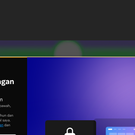
ngan
an
bawah,
ahun dan
l saya.
an
dan