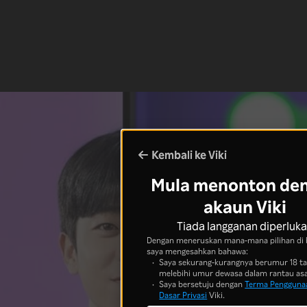
Kembali ke Viki
Mula menonton de
akaun Viki
Tiada langganan diperluk
Dengan meneruskan mana-mana pilihan di 
saya mengesahkan bahawa:
Saya sekurang-kurangnya berumur 18 t
melebihi umur dewasa dalam rantau asa
Saya bersetuju dengan
Terma Pengguna
Dasar Privasi
Viki.