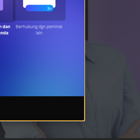
n dan
Berhubung dgn peminat
anda
lain