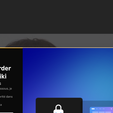
rder
iki
s
ssous, je
jorité dans
la