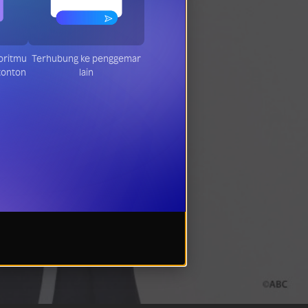
am
Terhubung ke penggemar
ang
lain
on