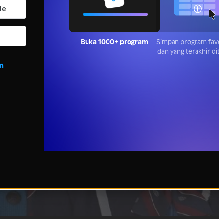
Buka 1000+ program
Simpan progr
favoritmu dan y
terakhir ditont
in