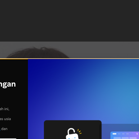
ngan
h ini,
as usia
n
dan