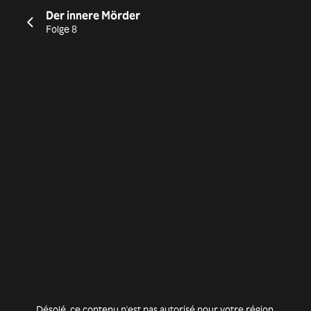
Der innere Mörder
Folge 8
Désolé, ce contenu n'est pas autorisé pour votre région.