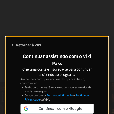
Retornar à Viki
Continuar assistindo com o Viki
Pass
Crie uma conta e inscreva-se para continuar
assistindo ao programa
Ao continuar com qualquer uma das opções abaixo,
confirmo que:
Tenho pelo menos 18 anos e sou considerado maior de
idade no meu país.
Concordo com os
Termos de Utilização
e
Política de
Privacidade
da Viki.