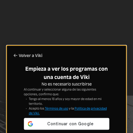
Volver a Viki
Empieza a ver los programas con
una cuenta de Viki
No es necesario suscribirse
Al continuar y seleccionar alguna de las siguientes
opciones, confirmo que:
Tengo al menos 18 años y soy mayor de edad en mi
territorio.
Acepto los
Términos de uso
y la
Política de privacidad
de Viki.