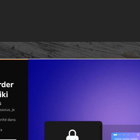
rder
iki
s
ssous, je
jorité dans
la