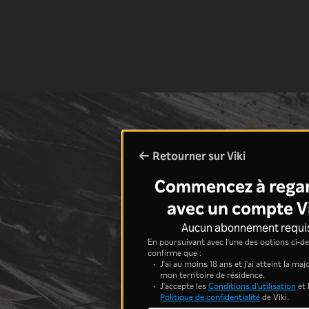
Retourner sur Viki
Commencez à rega
avec un compte V
Aucun abonnement requi
En poursuivant avec l'une des options ci-de
confirme que :
J'ai au moins 18 ans et j'ai atteint la ma
mon territoire de résidence.
J'accepte les
Conditions d'utilisation
et 
Politique de confidentialité
de Viki.