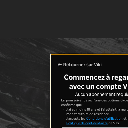
Retourner sur Viki
Commencez à rega
avec un compte V
Aucun abonnement requi
En poursuivant avec l'une des options ci-de
confirme que :
J'ai au moins 18 ans et j'ai atteint la ma
mon territoire de résidence.
J'accepte les
Conditions d'utilisation
et 
Politique de confidentialité
de Viki.