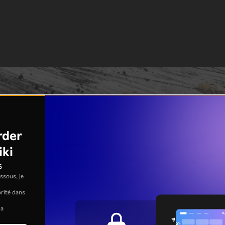
rder
iki
s
ssous, je
jorité dans
la