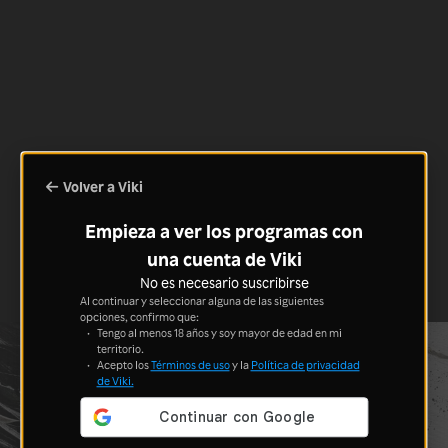
Volver a Viki
Empieza a ver los programas con
una cuenta de Viki
No es necesario suscribirse
Al continuar y seleccionar alguna de las siguientes
opciones, confirmo que:
Tengo al menos 18 años y soy mayor de edad en mi
territorio.
Acepto los
Términos de uso
y la
Política de privacidad
de Viki.