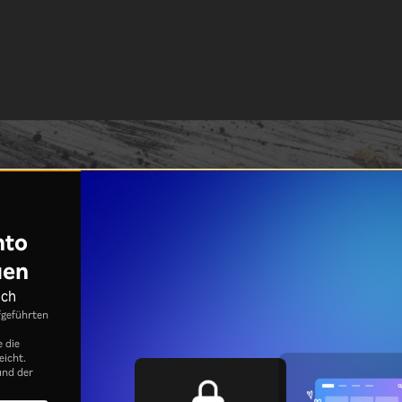
nto
uen
ich
fgeführten
e die
eicht.
nd der