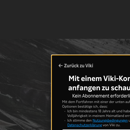
Zurück zu Viki
Mit einem Viki-Ko
anfangen zu scha
Kein Abonnement erforderl
Mit dem Fortfahren mit einer der unten au
Optionen bestätige ich, dass:
Ich bin mindestens 18 Jahre alt und hab
Volljährigkeit in meinem Heimatland err
Ich stimme den
Nutzungsbedingungen
u
Datenschutzerklärung
von Viki zu.