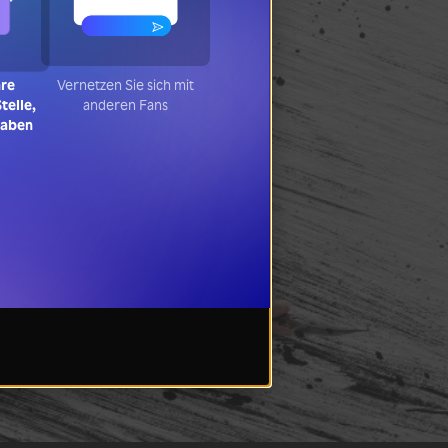
hre
Vernetzen Sie sich mit
telle,
anderen Fans
haben