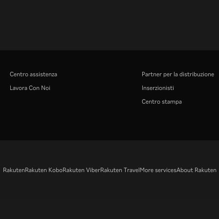
Centro assistenza
Partner per la distribuzione
Lavora Con Noi
Inserzionisti
Centro stampa
Rakuten
Rakuten Kobo
Rakuten Viber
Rakuten Travel
More services
About Rakuten