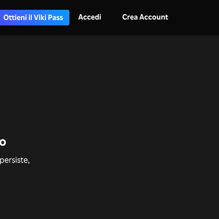
Accedi
Crea Account
Ottieni il Viki Pass
to
persiste,