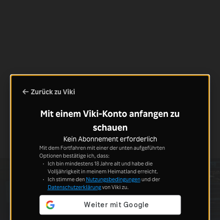
Zurück zu Viki
Mit einem Viki-Konto anfangen zu
schauen
Kein Abonnement erforderlich
Mit dem Fortfahren mit einer der unten aufgeführten
Optionen bestätige ich, dass:
Ich bin mindestens 18 Jahre alt und habe die
Volljährigkeit in meinem Heimatland erreicht.
Ich stimme den
Nutzungsbedingungen
und der
Datenschutzerklärung
von Viki zu.