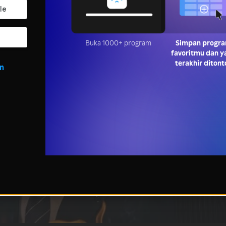
Buka 1000+ program
Simpan progr
favoritmu dan y
terakhir ditont
in