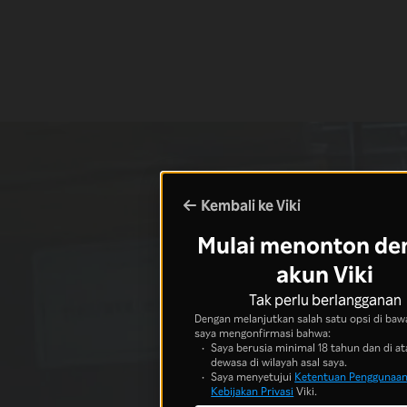
Kembali ke Viki
Mulai menonton de
akun Viki
Tak perlu berlangganan
Dengan melanjutkan salah satu opsi di bawa
saya mengonfirmasi bahwa:
Saya berusia minimal 18 tahun dan di at
dewasa di wilayah asal saya.
Saya menyetujui
Ketentuan Penggunaa
Kebijakan Privasi
Viki.