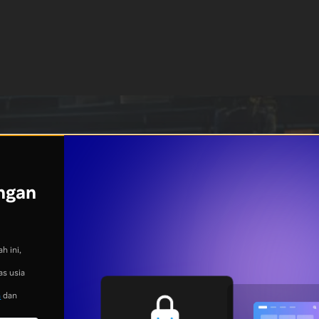
ngan
h ini,
as usia
n
dan