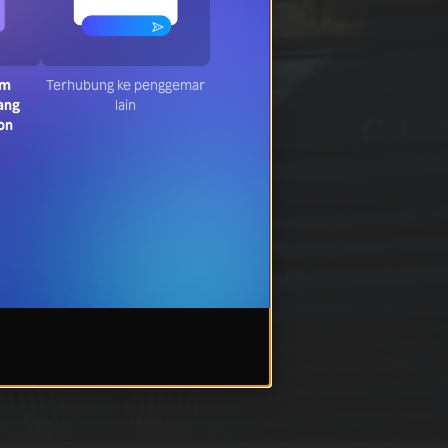
am
Terhubung ke penggemar
ang
lain
on