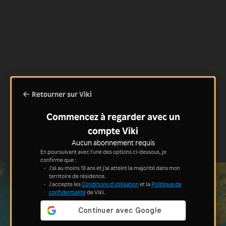
Retourner sur Viki
Commencez à regarder avec un
compte Viki
Aucun abonnement requis
En poursuivant avec l'une des options ci-dessous, je
confirme que :
J'ai au moins 18 ans et j'ai atteint la majorité dans mon
territoire de résidence.
J'accepte les
Conditions d'utilisation
et la
Politique de
confidentialité
de Viki.