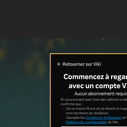
Retourner sur Viki
Commencez à rega
avec un compte V
Aucun abonnement requi
En poursuivant avec l'une des options ci-de
confirme que :
J'ai au moins 18 ans et j'ai atteint la ma
mon territoire de résidence.
J'accepte les
Conditions d'utilisation
et 
Politique de confidentialité
de Viki.