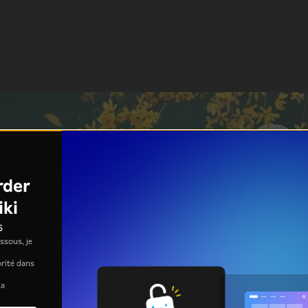
rder
iki
s
ssous, je
jorité dans
la