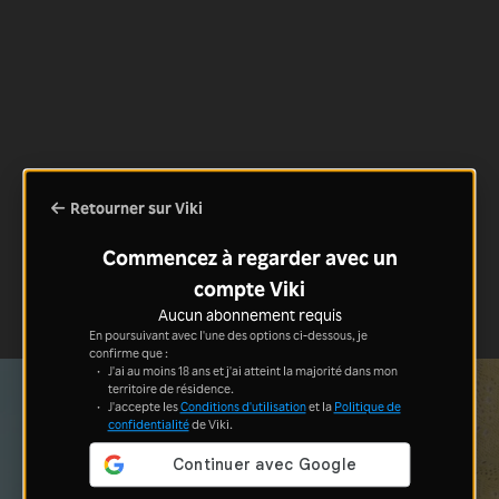
Retourner sur Viki
Commencez à regarder avec un
compte Viki
Aucun abonnement requis
En poursuivant avec l'une des options ci-dessous, je
confirme que :
J'ai au moins 18 ans et j'ai atteint la majorité dans mon
territoire de résidence.
J'accepte les
Conditions d'utilisation
et la
Politique de
confidentialité
de Viki.