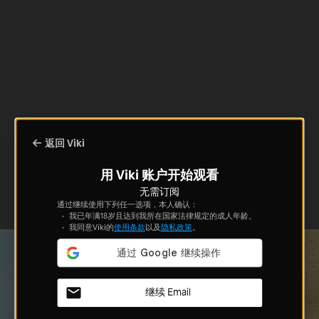
返回 Viki
用 Viki 账户开始观看
无需订阅
通过继续使用下列任一选项，本人确认：
我已年满18岁且达到我所在国家法律规定的成人年龄。
我同意Viki的
使用条款
以及
隐私政策
。
继续 Email