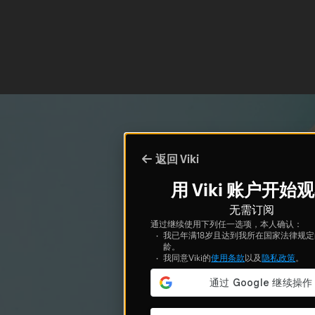
返回 Viki
用 Viki 账户开始
无需订阅
通过继续使用下列任一选项，本人确认：
我已年满18岁且达到我所在国家法律规
龄。
我同意Viki的
使用条款
以及
隐私政策
。