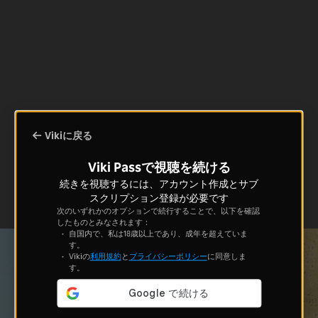
Vikiに戻る
Viki Passで視聴を続ける
続きを視聴するには、アカウント作成とサブ
スクリプション登録が必要です
次のいずれかのオプションで続行することで、以下を確認
したものとみなされます：
自国内で、私は18歳以上であり、成年を超えていま
す。
Vikiの
利用規約
と
プライバシーポリシー
に同意しま
す。