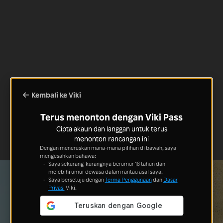
Kembali ke Viki
Terus menonton dengan Viki Pass
Cipta akaun dan langgan untuk terus
menonton rancangan ini
Dengan meneruskan mana-mana pilihan di bawah, saya
mengesahkan bahawa:
Saya sekurang-kurangnya berumur 18 tahun dan
melebihi umur dewasa dalam rantau asal saya.
Saya bersetuju dengan
Terma Penggunaan
dan
Dasar
Privasi
Viki.