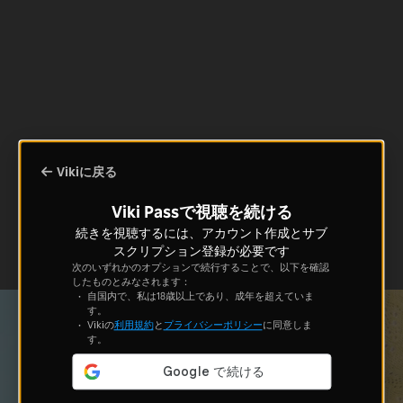
Vikiに戻る
Viki Passで視聴を続ける
続きを視聴するには、アカウント作成とサブ
スクリプション登録が必要です
次のいずれかのオプションで続行することで、以下を確認
したものとみなされます：
自国内で、私は18歳以上であり、成年を超えていま
す。
Vikiの
利用規約
と
プライバシーポリシー
に同意しま
す。