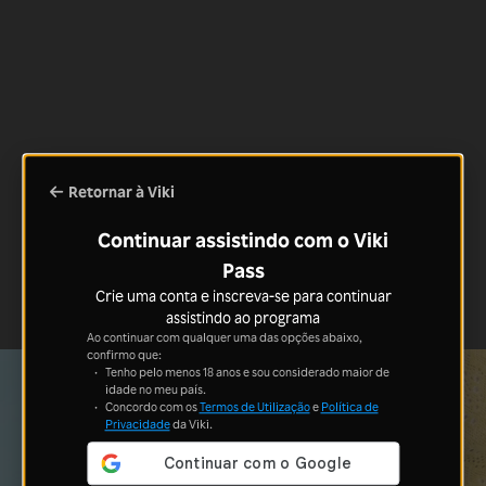
Retornar à Viki
Continuar assistindo com o Viki
Pass
Crie uma conta e inscreva-se para continuar
assistindo ao programa
Ao continuar com qualquer uma das opções abaixo,
confirmo que:
Tenho pelo menos 18 anos e sou considerado maior de
idade no meu país.
Concordo com os
Termos de Utilização
e
Política de
Privacidade
da Viki.