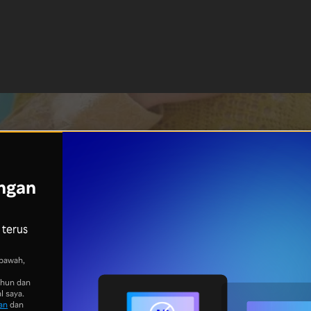
ngan
 terus
bawah,
ahun dan
l saya.
an
dan