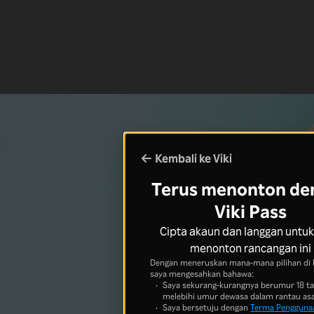
Kembali ke Viki
Terus menonton de
Viki Pass
Cipta akaun dan langgan untuk
menonton rancangan ini
Dengan meneruskan mana-mana pilihan di 
saya mengesahkan bahawa:
Saya sekurang-kurangnya berumur 18 t
melebihi umur dewasa dalam rantau asa
Saya bersetuju dengan
Terma Pengguna