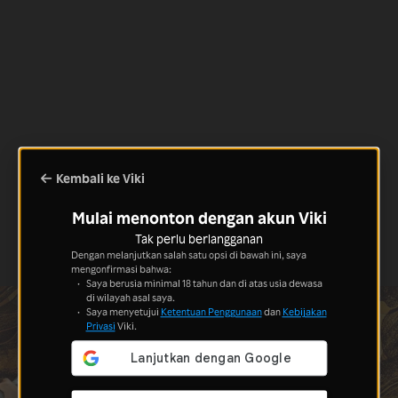
Kembali ke Viki
Mulai menonton dengan akun Viki
Tak perlu berlangganan
Dengan melanjutkan salah satu opsi di bawah ini, saya
mengonfirmasi bahwa:
Saya berusia minimal 18 tahun dan di atas usia dewasa
di wilayah asal saya.
Saya menyetujui
Ketentuan Penggunaan
dan
Kebijakan
Privasi
Viki.