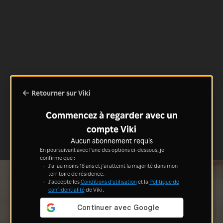
Retourner sur Viki
Commencez à regarder avec un
compte Viki
Aucun abonnement requis
En poursuivant avec l'une des options ci-dessous, je
confirme que :
J'ai au moins 18 ans et j'ai atteint la majorité dans mon
territoire de résidence.
J'accepte les
Conditions d'utilisation
et la
Politique de
confidentialité
de Viki.