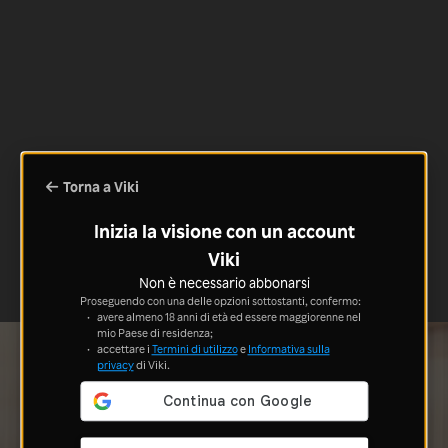
Torna a Viki
Inizia la visione con un account
Viki
Non è necessario abbonarsi
Proseguendo con una delle opzioni sottostanti, confermo:
avere almeno 18 anni di età ed essere maggiorenne nel
mio Paese di residenza;
accettare i
Termini di utilizzo
e
Informativa sulla
privacy
di Viki.