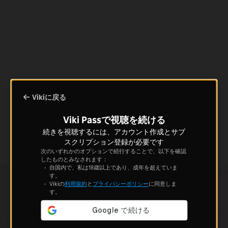
Vikiに戻る
Viki Passで視聴を続ける
続きを視聴するには、アカウント作成とサブ
スクリプション登録が必要です
次のいずれかのオプションで続行することで、以下を確認
したものとみなされます：
自国内で、私は18歳以上であり、成年を超えていま
す。
Vikiの
利用規約
と
プライバシーポリシー
に同意しま
す。