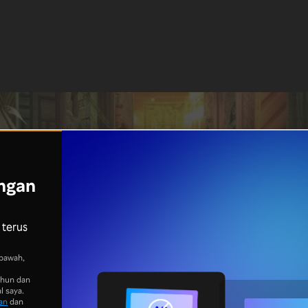
ngan
 terus
bawah,
ahun dan
l saya.
an
dan