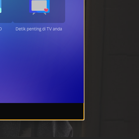
D
Detik penting di TV anda