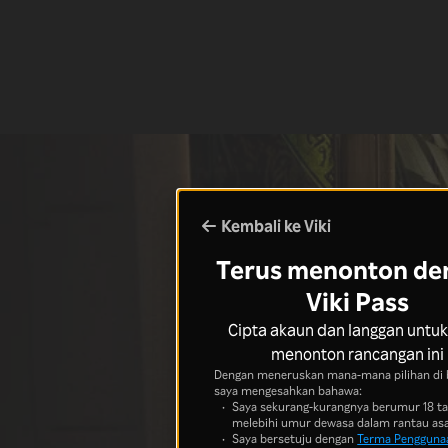
Kembali ke Viki
Terus menonton de
Viki Pass
Cipta akaun dan langgan untuk
menonton rancangan ini
Dengan meneruskan mana-mana pilihan di 
saya mengesahkan bahawa:
Saya sekurang-kurangnya berumur 18 t
melebihi umur dewasa dalam rantau asa
Saya bersetuju dengan
Terma Pengguna