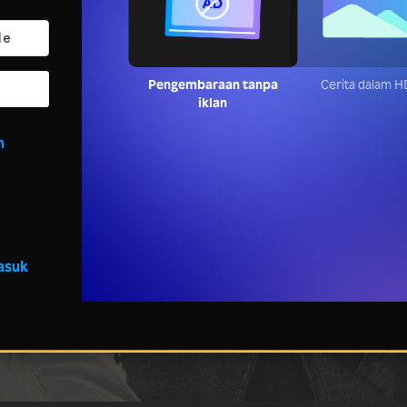
Pengembaraan tanpa
Cerita dalam H
iklan
n
asuk