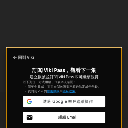
回到 Viki
訂閱 Viki Pass，觀看下一集
建立帳號並訂閱 Viki Pass 即可繼續觀賞
以下列任一方式繼續，代表本人確認：
我至少 18 歲，而且在我的家鄉已超過法定成年年齡。
我同意 Viki 的
使用條款
與
隱私政策
。
繼續 Email