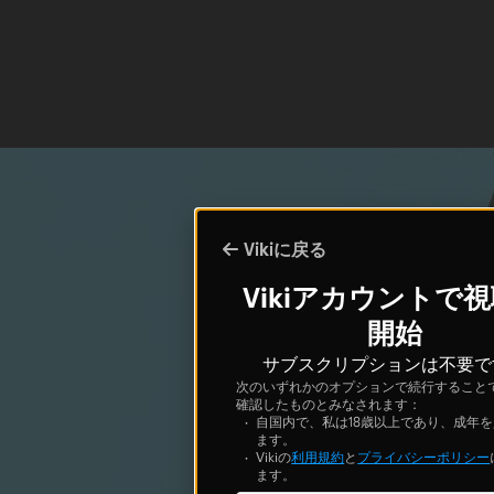
Vikiに戻る
Vikiアカウントで
開始
サブスクリプションは不要で
次のいずれかのオプションで続行すること
確認したものとみなされます：
自国内で、私は18歳以上であり、成年
ます。
Vikiの
利用規約
と
プライバシーポリシー
ます。