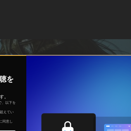
視聴を
す。
で、以下を
を超えてい
に同意し