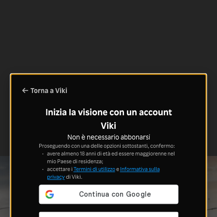
Torna a Viki
Inizia la visione con un account
Viki
Non è necessario abbonarsi
Proseguendo con una delle opzioni sottostanti, confermo:
avere almeno 18 anni di età ed essere maggiorenne nel
mio Paese di residenza;
accettare i
Termini di utilizzo
e
Informativa sulla
privacy
di Viki.