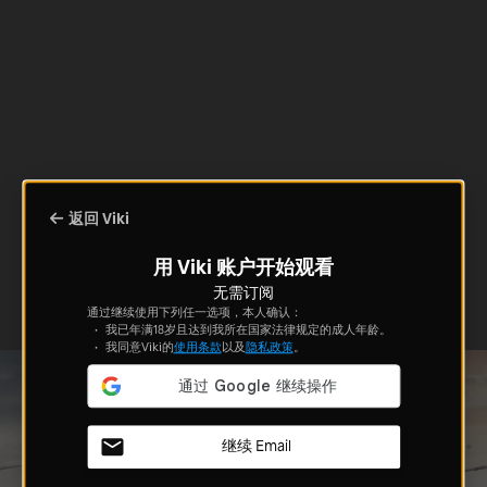
返回 Viki
用 Viki 账户开始观看
无需订阅
通过继续使用下列任一选项，本人确认：
我已年满18岁且达到我所在国家法律规定的成人年龄。
我同意Viki的
使用条款
以及
隐私政策
。
继续 Email