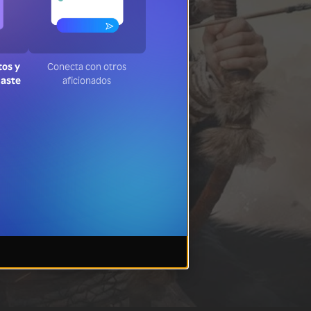
tos y
Conecta con otros
jaste
aficionados