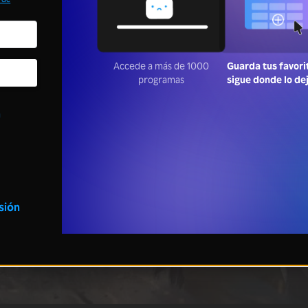
Accede a más de 1000
Guarda tus favori
programas
sigue donde lo de
a
esión