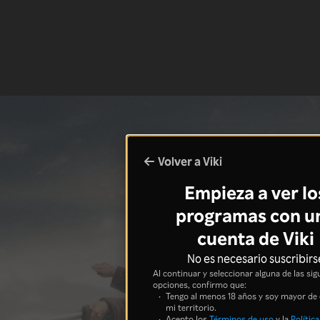
Volver a Viki
Empieza a ver lo
programas con u
cuenta de Viki
No es necesario suscribirs
Al continuar y seleccionar alguna de las sig
opciones, confirmo que:
Tengo al menos 18 años y soy mayor de
mi territorio.
Acepto los
Términos de uso
y la
Política