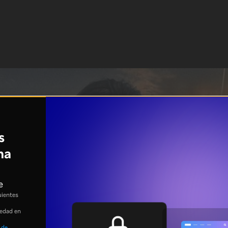
s
na
e
uientes
 edad en
 de