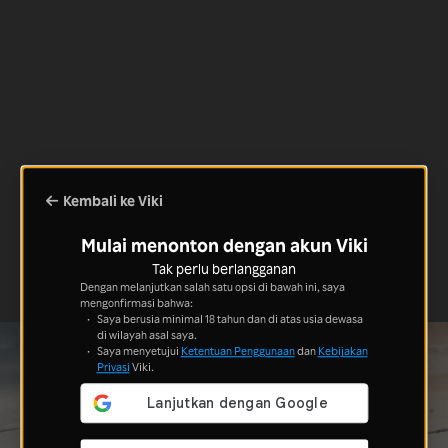
Kembali ke Viki
Mulai menonton dengan akun Viki
Tak perlu berlangganan
Dengan melanjutkan salah satu opsi di bawah ini, saya
mengonfirmasi bahwa:
Saya berusia minimal 18 tahun dan di atas usia dewasa
di wilayah asal saya.
Saya menyetujui
Ketentuan Penggunaan
dan
Kebijakan
Privasi
Viki.