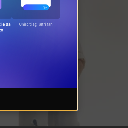
ti e da
Unisciti agli altri fan
to