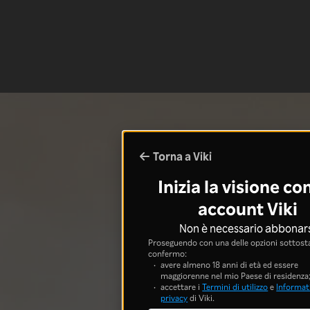
Torna a Viki
Inizia la visione co
account Viki
Non è necessario abbonar
Proseguendo con una delle opzioni sottosta
confermo:
avere almeno 18 anni di età ed essere
maggiorenne nel mio Paese di residenza
accettare i
Termini di utilizzo
e
Informati
privacy
di Viki.