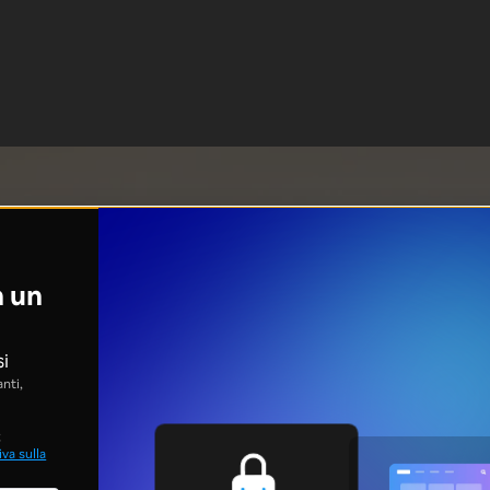
n un
si
nti,
;
va sulla