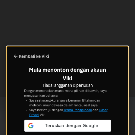
Kembali ke Viki
Mula menonton dengan akaun
Viki
Tiada langganan diperlukan
Dengan meneruskan mana-mana pilihan di bawah, saya
mengesahkan bahawa:
Saya sekurang-kurangnya berumur 18 tahun dan
melebihi umur dewasa dalam rantau asal saya.
Saya bersetuju dengan
Terma Penggunaan
dan
Dasar
Privasi
Viki.