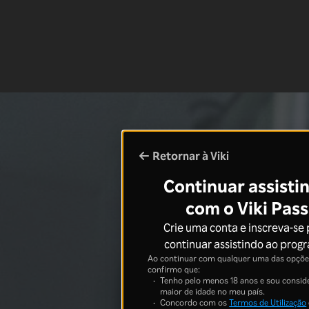
Retornar à Viki
Continuar assisti
com o Viki Pass
Crie uma conta e inscreva-se
continuar assistindo ao prog
Ao continuar com qualquer uma das opções
confirmo que:
Tenho pelo menos 18 anos e sou consid
maior de idade no meu país.
Concordo com os
Termos de Utilização