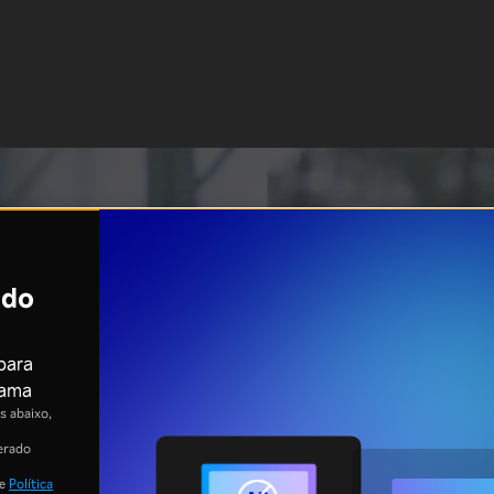
ndo
 para
rama
 abaixo,
erado
e
Política