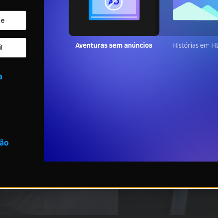
Aventuras sem anúncios
Histórias em 
l
a
são