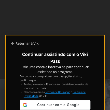
Retornar à Viki
Continuar assistindo com o Viki
Pass
Crie uma conta e inscreva-se para continuar
assistindo ao programa
Ao continuar com qualquer uma das opções abaixo,
confirmo que:
Tenho pelo menos 18 anos e sou considerado maior de
idade no meu país.
Concordo com os
Termos de Utilização
e
Política de
Privacidade
da Viki.