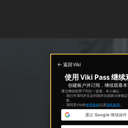
返回 Viki
使用 Viki Pass 继
创建账户并订阅，继续观看本
通过继续使用下列任一选项，本人确认：
我已年满18岁且达到我所在国家法律规
龄。
我同意Viki的
使用条款
以及
隐私政策
。