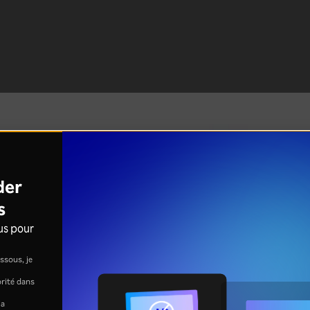
der
s
us pour
ssous, je
jorité dans
la