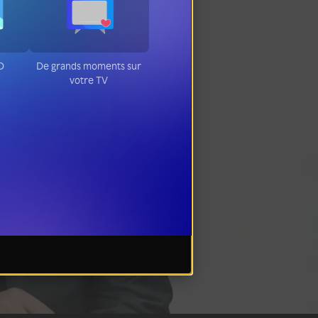
D
De grands moments sur
votre TV