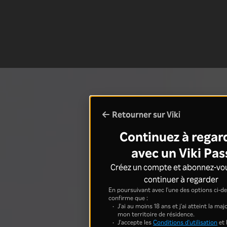
Retourner sur Viki
Continuez à regar
avec un Viki Pas
Créez un compte et abonnez-vo
continuer à regarder
En poursuivant avec l'une des options ci-de
confirme que :
J'ai au moins 18 ans et j'ai atteint la ma
mon territoire de résidence.
J'accepte les
Conditions d'utilisation
et 