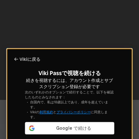
Vikiに戻る
Viki Passで視聴を続ける
続きを視聴するには、アカウント作成とサブ
スクリプション登録が必要です
次のいずれかのオプションで続行することで、以下を確認
したものとみなされます：
自国内で、私は18歳以上であり、成年を超えていま
す。
Vikiの
利用規約
と
プライバシーポリシー
に同意しま
す。