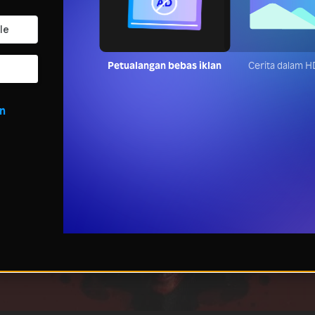
Petualangan bebas iklan
Cerita dalam H
in