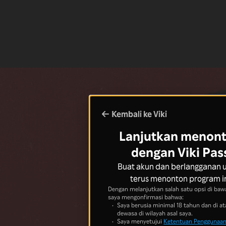
Kembali ke Viki
Lanjutkan menon
dengan Viki Pas
Buat akun dan berlangganan 
terus menonton program i
Dengan melanjutkan salah satu opsi di bawa
saya mengonfirmasi bahwa:
Saya berusia minimal 18 tahun dan di at
dewasa di wilayah asal saya.
Saya menyetujui
Ketentuan Penggunaa