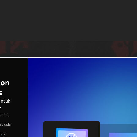
ton
s
untuk
ni
h ini,
as usia
n
dan