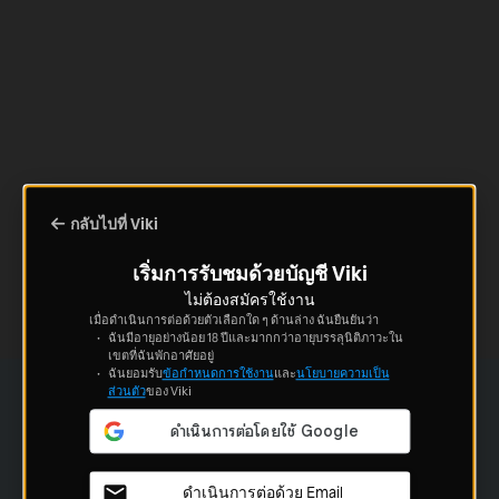
กลับไปที่ Viki
เริ่มการรับชมด้วยบัญชี Viki
ไม่ต้องสมัครใช้งาน
เมื่อดำเนินการต่อด้วยตัวเลือกใด ๆ ด้านล่าง ฉันยืนยันว่า
ฉันมีอายุอย่างน้อย 18 ปีและมากกว่าอายุบรรลุนิติภาวะใน
เขตที่ฉันพักอาศัยอยู่
ฉันยอมรับ
ข้อกำหนดการใช้งาน
และ
นโยบายความเป็น
ส่วนตัว
ของ Viki
ดำเนินการต่อด้วย Email