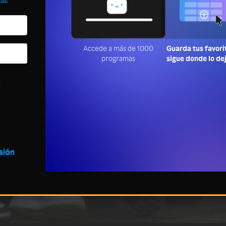
Accede a más de 1000
Guarda tus favori
programas
sigue donde lo de
a
esión