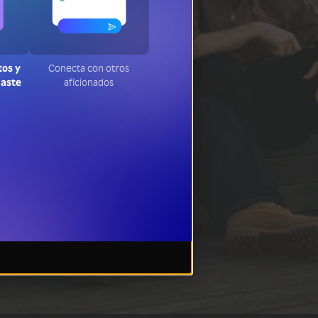
tos y
Conecta con otros
jaste
aficionados