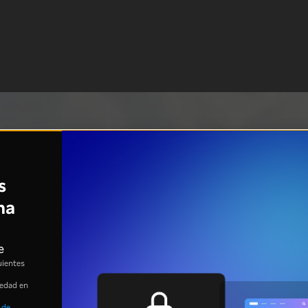
s
na
e
uientes
 edad en
 de