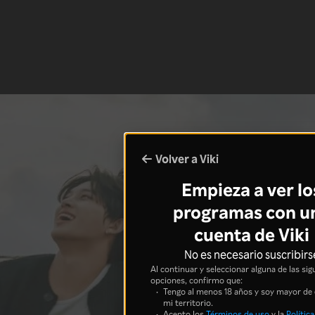
Volver a Viki
Empieza a ver lo
programas con u
cuenta de Viki
No es necesario suscribirs
Al continuar y seleccionar alguna de las sig
opciones, confirmo que:
Tengo al menos 18 años y soy mayor de
mi territorio.
Acepto los
Términos de uso
y la
Política