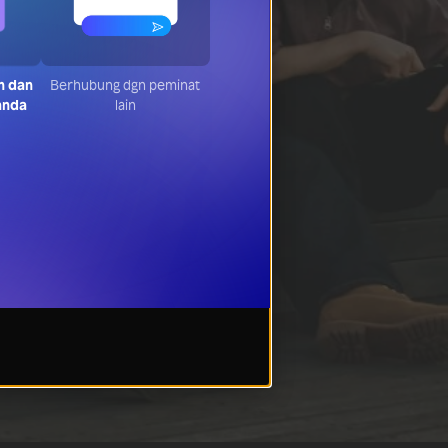
n dan
Berhubung dgn peminat
anda
lain