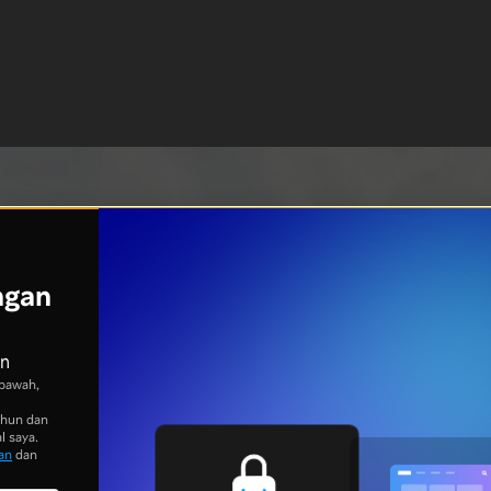
ngan
an
bawah,
ahun dan
l saya.
an
dan