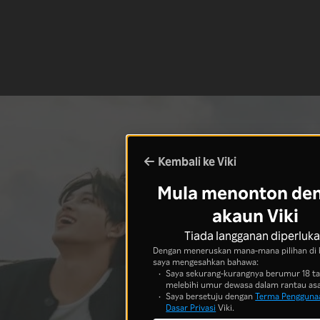
Kembali ke Viki
Mula menonton de
akaun Viki
Tiada langganan diperluk
Dengan meneruskan mana-mana pilihan di 
saya mengesahkan bahawa:
Saya sekurang-kurangnya berumur 18 t
melebihi umur dewasa dalam rantau asa
Saya bersetuju dengan
Terma Pengguna
Dasar Privasi
Viki.