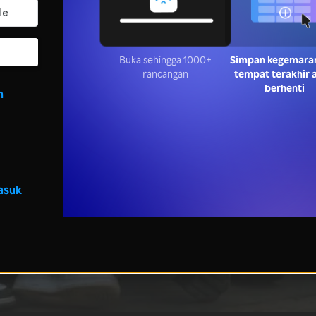
Buka sehingga 1000+
Simpan kegemara
rancangan
tempat terakhir 
berhenti
n
asuk