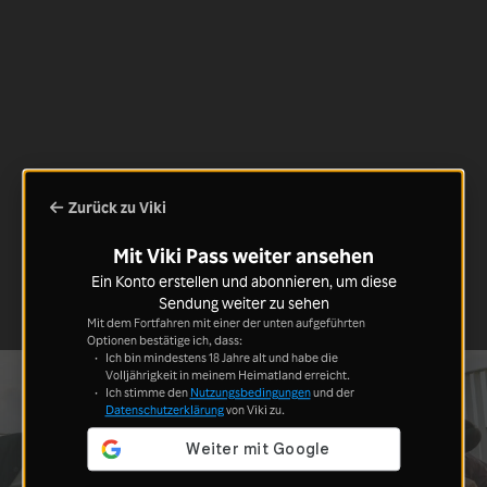
Zurück zu Viki
Mit Viki Pass weiter ansehen
Ein Konto erstellen und abonnieren, um diese
Sendung weiter zu sehen
Mit dem Fortfahren mit einer der unten aufgeführten
Optionen bestätige ich, dass:
Ich bin mindestens 18 Jahre alt und habe die
Volljährigkeit in meinem Heimatland erreicht.
Ich stimme den
Nutzungsbedingungen
und der
Datenschutzerklärung
von Viki zu.