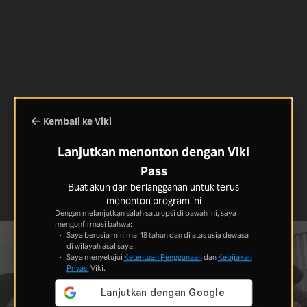
Kembali ke Viki
Lanjutkan menonton dengan Viki
Pass
Buat akun dan berlangganan untuk terus
menonton program ini
Dengan melanjutkan salah satu opsi di bawah ini, saya
mengonfirmasi bahwa:
Saya berusia minimal 18 tahun dan di atas usia dewasa
di wilayah asal saya.
Saya menyetujui
Ketentuan Penggunaan
dan
Kebijakan
Privasi
Viki.