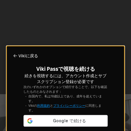
Vikiに戻る
Viki Passで視聴を続ける
続きを視聴するには、アカウント作成とサブ
スクリプション登録が必要です
次のいずれかのオプションで続行することで、以下を確認
したものとみなされます：
自国内で、私は18歳以上であり、成年を超えていま
す。
Vikiの
利用規約
と
プライバシーポリシー
に同意しま
す。