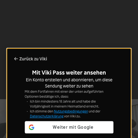
Zurück zu Viki
Mit Viki Pass weiter ansehen
Ein Konto erstellen und abonnieren, um diese
Sendung weiter zu sehen
Mit dem Fortfahren mit einer der unten aufgeführten
Optionen bestätige ich, dass:
Ich bin mindestens 18 Jahre alt und habe die
Volljährigkeit in meinem Heimatland erreicht.
Ich stimme den
Nutzungsbedingungen
und der
Datenschutzerklärung
von Viki zu.