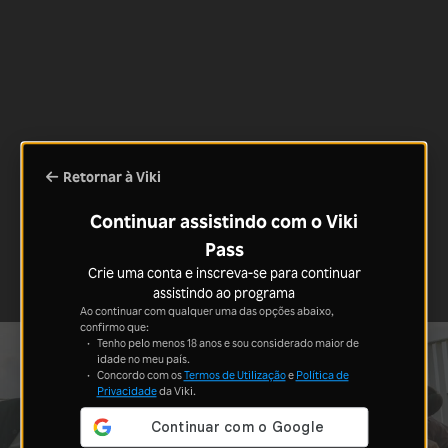
Retornar à Viki
Continuar assistindo com o Viki
Pass
Crie uma conta e inscreva-se para continuar
assistindo ao programa
Ao continuar com qualquer uma das opções abaixo,
confirmo que:
Tenho pelo menos 18 anos e sou considerado maior de
idade no meu país.
Concordo com os
Termos de Utilização
e
Política de
Privacidade
da Viki.